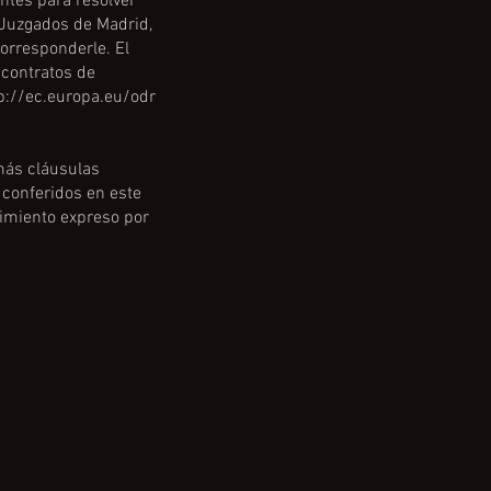
entes para resolver
s Juzgados de Madrid,
orresponderle. El
e contratos de
p://ec.europa.eu/odr
ás cláusulas
s conferidos en este
cimiento expreso por