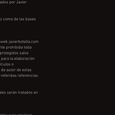
zados por Javier
 así como de las bases
o web javierbotella.com
te prohibida toda
 protegidos salvo
 para la elaboración
́culos o
s de autor de estas
 referidas referencias.
es serán tratados en