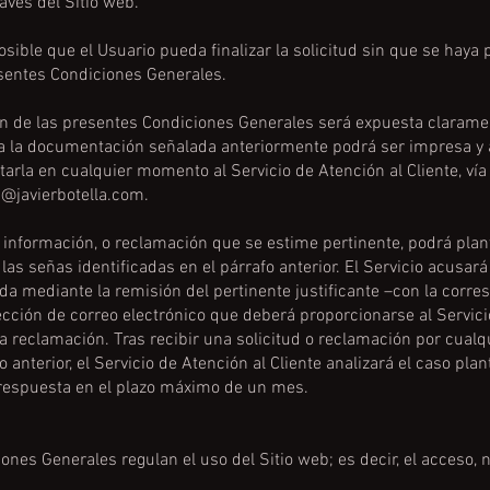
avés del Sitio web.
sible que el Usuario pueda finalizar la solicitud sin que se haya 
esentes Condiciones Generales.
́n de las presentes Condiciones Generales será expuesta clarame
da la documentación señalada anteriormente podrá ser impresa y 
itarla en cualquier momento al Servicio de Atención al Cliente, vía
@javierbotella.com
.
 información, o reclamación que se estime pertinente, podrá plan
 las señas identificadas en el párrafo anterior. El Servicio acusará
da mediante la remisión del pertinente justificante –con la corre
rección de correo electrónico que deberá proporcionarse al Servici
la reclamación. Tras recibir una solicitud o reclamación por cual
o anterior, el Servicio de Atención al Cliente analizará el caso pla
 respuesta en el plazo máximo de un mes.
nes Generales regulan el uso del Sitio web; es decir, el acceso, 