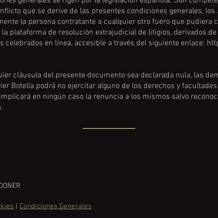
ones generales se rigen por la legislación española. Son compet
onflicto que se derive de las presentes condiciones generales, lo
nte la persona contratante a cualquier otro fuero que pudiera c
 la plataforma de resolución extrajudicial de litigios, derivados d
s celebrados en línea, accesible a través del siguiente enlace:
htt
ier cláusula del presente documento sea declarada nula, las dem
vier Botella podrá no ejercitar alguno de los derechos y facultade
mplicará en ningún caso la renuncia a los mismos salvo recono
.
ROONER
okies
|
Condiciones Generales