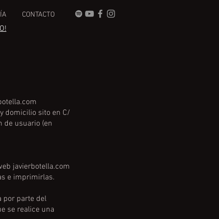
ÍA
CONTACTO
O!
botella.com
 domicilio sito en C/
ón de usuario (en
web javierbotella.com
as e imprimirlas.
 por parte del
ue se realice una