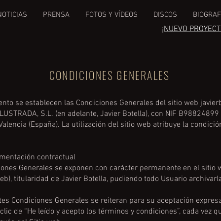
NOTICIAS
PRENSA
FOTOS Y VÍDEOS
DISCOS
BIOGRAF
¡NUEVO PROYECT
CONDICIONES GENERALES
to se establecen las Condiciones Generales del sitio web javier
LUSTRADA, S.L. (en adelante, Javier Botella), con NIF B98824899 y
 Valencia (España). La utilización del sitio web atribuye la condici
umentación contractual
ones Generales se exponen con carácter permanente en el sitio 
web), titularidad de Javier Botella, pudiendo todo Usuario archivarl
es Condiciones Generales se reiteran para su aceptación expresa
lic de “He leído y acepto los términos y condiciones”, cada vez q