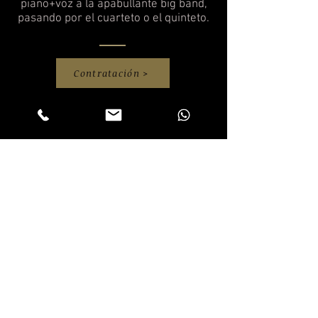
piano+voz a la apabullante big band,
pasando por el cuarteto o el quinteto.
Contratación >
Javier Botella intérprete Jazz
Intérprete de Jazz famoso
Interprete de jazz actual