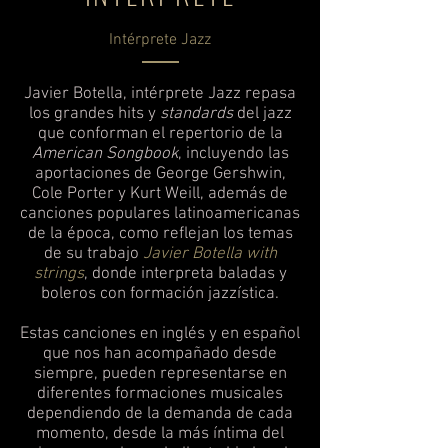
Intérprete Jazz
Javier Botella, intérprete Jazz repasa
los grandes hits y
standards
del jazz
que conforman el repertorio de la
American Songbook
, incluyendo las
aportaciones de George Gershwin,
Cole Porter y Kurt Weill, además de
canciones populares latinoamericanas
de la época, como reflejan los temas
de su trabajo
Javier Botella with
strings
, donde interpreta baladas y
boleros con formación jazzística.
Estas canciones en inglés y en español
que nos han acompañado desde
siempre, pueden representarse en
diferentes formaciones musicales
dependiendo de la demanda de cada
momento, desde la más íntima del