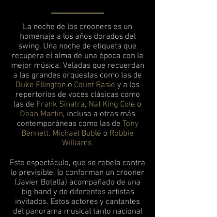
La noche de los crooners es un
homenaje a los años dorados del
swing. Una noche de etiqueta que
recupera el alma de una época con la
mejor música. Veladas que recuerdan
a las grandes orquestas como las de
Duke Ellington
o
Count Basie
y a los
repertorios de voces clásicas como
las de
Frank Sinatra
,
Nat King Cole
o
Dean Martin
, incluso a otras más
contemporáneas como las de
Tony
Bennett
,
Michael Bublé
o
Robbie
Williams
.
Este espectáculo, que se rebela contra
lo previsible, lo conforman un crooner
(Javier Botella) acompañado de una
big band y de diferentes artistas
invitados. Estos actores y cantantes
del panorama musical tanto nacional