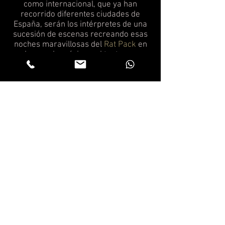
como internacional, que ya han
recorrido diferentes ciudades de
España, serán los intérpretes de una
sucesión de escenas recreando esas
noches maravillosas del
Rat Pack
en
las que la música y el teatro se
retroalimentan.
Contratación >